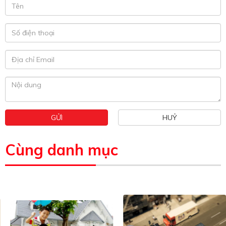
GỬI
HUỶ
Cùng danh mục