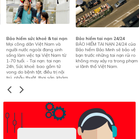
Bảo hiểm sức khoẻ & tai nạn
Bảo hiểm tai nạn 24/24
Mọi công dân Việt Nam và
BẢO HIỂM TAI NẠN 24/24 của
người nước ngoài đang sinh
Bảo hiểm Bảo Minh sẽ bảo vệ
sống làm việc tại Việt Nam từ
bạn trước những tai nạn rủi ro
1-70 tuổi. - Tai nạn: tai nạn
không may xảy ra trong phạm
24h, Sức khoẻ: bao gồm tử
vi lãnh thổ Việt Nam.
vong do bệnh tật, điều trị nội
trú, phẫu thuật, thai sản, khám
ngoại trú, nha khoa