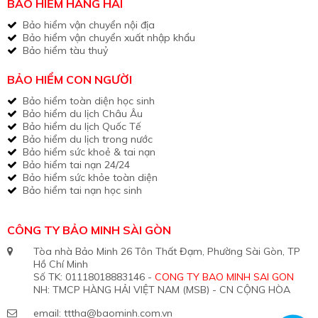
BẢO HIỂM HÀNG HẢI
Bảo hiểm vận chuyển nội địa
Bảo hiểm vận chuyển xuất nhập khẩu
Bảo hiểm tàu thuỷ
BẢO HIỂM CON NGƯỜI
Bảo hiểm toàn diện học sinh
Bảo hiểm du lịch Châu Âu
Bảo hiểm du lịch Quốc Tế
Bảo hiểm du lịch trong nước
Bảo hiểm sức khoẻ & tai nạn
Bảo hiểm tai nạn 24/24
Bảo hiểm sức khỏe toàn diện
Bảo hiểm tai nạn học sinh
CÔNG TY BẢO MINH SÀI GÒN
Tòa nhà Bảo Minh 26 Tôn Thất Đạm, Phường Sài Gòn, TP
Hồ Chí Minh
Số TK: 01118018883146 -
CONG TY BAO MINH SAI GON
NH: TMCP HÀNG HẢI VIỆT NAM (MSB) - CN CỘNG HÒA
email:
tttha@baominh.com.vn