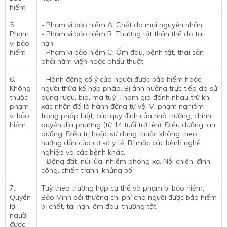
hiểm
5.
- Phạm vi bảo hiểm A: Chết do mọi nguyên nhân
Phạm
- Phạm vi bảo hiểm B: Thương tật thân thể do tai
vi bảo
nạn
hiểm
- Phạm vi bảo hiểm C: Ốm đau, bệnh tật, thai sản
phải nằm viện hoặc phẩu thuật.
6.
- Hành động cố ý của người được bảo hiểm hoặc
Không
người thừa kế hợp pháp. Bị ảnh hưởng trực tiếp do sử
thuộc
dụng rượu, bia, ma tuý. Tham gia đánh nhau trừ khi
phạm
xác nhận đó là hành động tự vệ. Vi phạm nghiêm
vi bảo
trọng pháp luật, các quy định của nhà trường, chính
hiểm
quyền địa phương (từ 14 tuổi trở lên). Điều dưỡng, an
dưỡng. Điều trị hoặc sử dụng thuốc không theo
hướng dẫn của cơ sở y tế. Bị mắc các bệnh nghề
nghiệp và các bệnh khác.
- Động đất, núi lửa, nhiễm phóng xạ. Nội chiến, đình
công, chiến tranh, khủng bố.
7.
Tuỳ theo trường hợp cụ thể và phạm bi bảo hiểm,
Quyền
Bảo Minh bồi thường chi phí cho người được bảo hiểm
lợi
bị chết, tai nạn, ốm đau, thương tật.
người
được