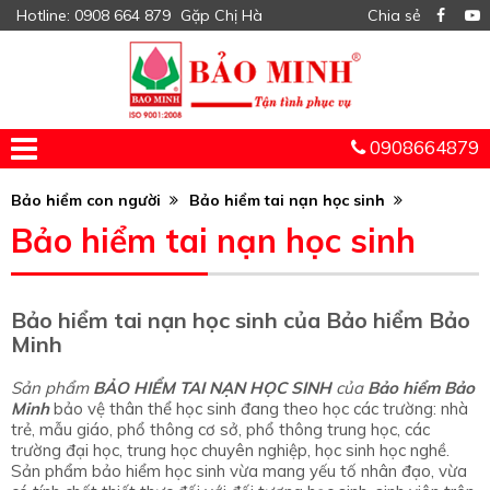
Hotline: 0908 664 879
Gặp Chị Hà
Chia sẻ
0908664879
TRANG CHỦ
GIỚI THIỆU
BẢO HIỂM DU LỊCH
BẢO HIỂM CON NGƯỜI
BẢO HIỂM Ô TÔ
BẢO HIỂM TÀI SẢN
BẢO HIỂM HÀNG HẢI
LIÊN HỆ
BẢO HIỂM DU LỊCH CHÂU ÂU
BẢO HIỂM DU LỊCH QUỐC TẾ
BẢO HIỂM DU LỊCH TRONG NƯỚC
BẢO HIỂM TOÀN DIỆN HỌC SINH
BẢO HIỂM SỨC KHOẺ & TAI NẠN
BẢO HIỂM TAI NẠN 24/24
BẢO HIỂM SỨC KHỎE TOÀN DIỆN
BẢO HIỂM TAI NẠN HỌC SINH
BẢO HIỂM VẬT CHẤT XE
BẢO HIỂM TAI NẠN
BẢO HIỂM BẮT BUỘC Ô TÔ
BẢO HIỂM XÂY DỰNG - LẮP ĐẶT
BẢO HIỂM NHÀ TƯ NHÂN
BẢO HIỂM MÁY MÓC THIẾT BỊ
BẢO HIỂM TRÁCH NHIỆM
BẢO HIỂM CHÁY NỔ
BẢO HIỂM VẬN CHUYỂN NỘI ĐỊA
BẢO HIỂM VẬN CHUYỂN XUẤT NHẬP KHẨU
BẢO HIỂM TÀU THUỶ
Bảo hiểm con người
Bảo hiểm tai nạn học sinh
Bảo hiểm tai nạn học sinh
Bảo hiểm tai nạn học sinh của Bảo hiểm Bảo
Minh
Sản phẩm
BẢO HIỂM TAI NẠN HỌC SINH
của
Bảo hiểm Bảo
Minh
bảo vệ thân thể học sinh đang theo học các trường: nhà
trẻ, mẫu giáo, phổ thông cơ sở, phổ thông trung học, các
trường đại học, trung học chuyên nghiệp, học sinh học nghề.
Sản phẩm bảo hiểm học sinh vừa mang yếu tố nhân đạo, vừa