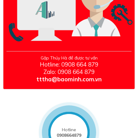
Gặp Thúy Hà để được tư vấn
Hotline: 0908 664 879
Zalo:
0908 664 879
tttha@baominh.com.vn
Hotline
0908664879