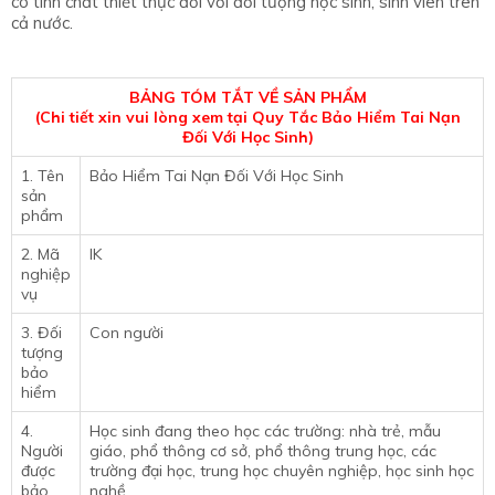
có tính chất thiết thực đối với đối tượng học sinh, sinh viên trên
cả nước.
BẢNG TÓM TẮT VỀ SẢN PHẨM
(Chi tiết xin vui lòng xem tại Quy Tắc Bảo Hiểm Tai Nạn
Đối Với Học Sinh)
1. Tên
Bảo Hiểm Tai Nạn Đối Với Học Sinh
sản
phẩm
2. Mã
IK
nghiệp
vụ
3. Đối
Con người
tượng
bảo
hiểm
4.
Học sinh đang theo học các trường: nhà trẻ, mẫu
Người
giáo, phổ thông cơ sở, phổ thông trung học, các
được
trường đại học, trung học chuyên nghiệp, học sinh học
bảo
nghề.