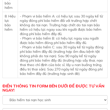
bảo
hiểm
8. Hiệu
- Phạm vi bảo hiểm A: có hiệu lực sau 30 ngày kể từ
lực
ngày đóng phí bảo hiểm đối với trường hợp chết
bảo
không do tai nạn. Trường hợp chết do tai nạn bảo
hiểm
hiểm có hiệu lực ngay sau khi người được bảo hiểm
đóng phí bảo hiểm đầy đủ.
- Phạm vi bảo hiểm B: có hiệu lực ngay sau người
được bảo hiểm đóng phí bảo hiểm đầy đủ.
- Phạm vi bảo hiểm C: sau 30 ngày kể từ ngày đóng
phí bảo hiểm đầy đủ (trường hợp ốm đau bệnh tật
không phải do tai nạn). Sau 90 ngày kể từ ngày
đóng phí bảo hiểm đầy đủ (trường hợp sẩy thai, nạo
thai theo chỉ định của bác sĩ, lấy u nan buồng trứng,
điều trị thai sản). Sau 270 ngày kể từ ngày đóng phí
bảo hiểm đầy đủ (trường hợp sinh đẻ).
ĐIỀN THÔNG TIN FORM BÊN DƯỚI ĐỂ ĐƯỢC TƯ VẤN
NGAY!